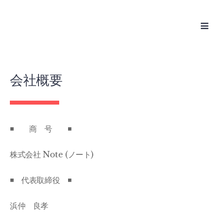
Skip
to
content
会社概要
◾️ 商 号 ◾️
株式会社 Note (ノート)
◾️ 代表取締役 ◾️
浜仲 良孝