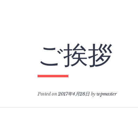
Skip
to
content
ご挨拶
Posted on
2017年4月28日
by
wpmaster