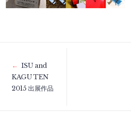
Post
navigation
←
ISU and
KAGU TEN
2015 出展作品